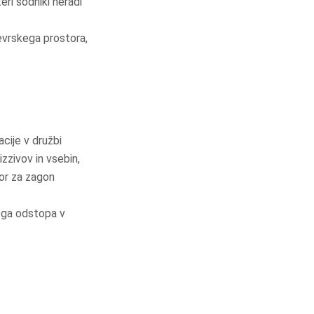
ri sodniki neradi
evrskega prostora,
cije v družbi
zzivov in vsebin,
por za zagon
nega odstopa v