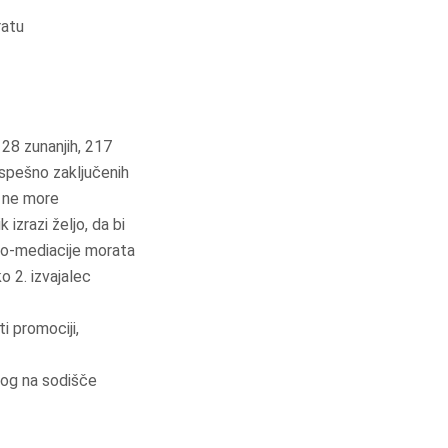
ratu
28 zunanjih, 217
spešno zaključenih
D ne more
izrazi željo, da bi
 ko-mediacije morata
o 2. izvajalec
i promociji,
log na sodišče