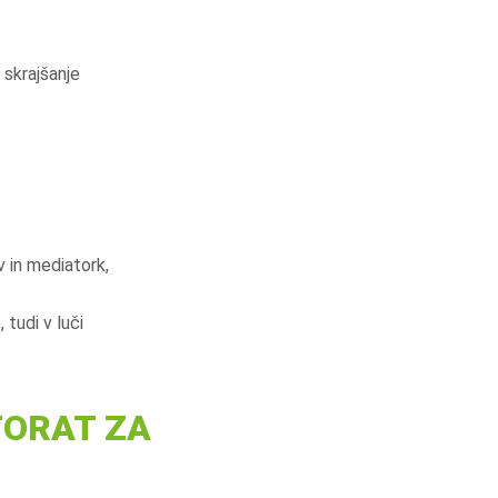
 skrajšanje
 in mediatork,
 tudi v luči
TORAT ZA