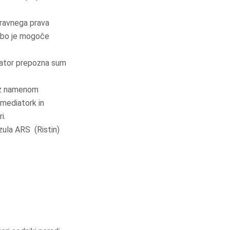
pravnega prava
odbo je mogoče
diator prepozna sum
k z namenom
 mediatork in
i.
ula ARS (Ristin)