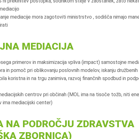
ni prekinitev postopka, sodnikom šteje v zaostanek, zato nekate
mediacijo
janje mediacije mora zagotoviti ministrstvo , sodišča nimajo man
rati
JNA MEDIACIJA
ega primerov in maksimizacija vpliva (impact) samostojne media
a in pomoč pri oblikovanju poslovnih modelov, iskanju družbenih i
 bila koristna in na trgu zanimiva, razvoj finančnih spodbud in pod
diacijskih centrov pri občinah (MOL ima na tisoče tožb, niti e
v ima mediacijski center)
A NA PODROČJU ZDRAVSTVA
ŠKA ZBORNICA)