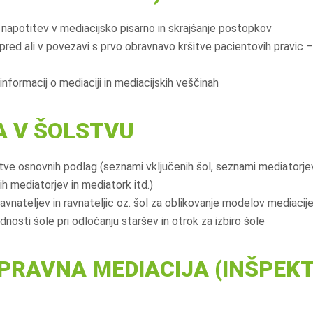
 napotitev v mediacijsko pisarno in skrajšanje postopkov
pred ali v povezavi s prvo obravnavo kršitve pacientovih pravic –
informacij o mediaciji in mediacijskih veščinah
A V ŠOLSTVU
tve osnovnih podlag (seznami vključenih šol, seznami mediatorjev
ih mediatorjev in mediatork itd.)
vnateljev in ravnateljic oz. šol za oblikovanje modelov mediacije,
nosti šole pri odločanju staršev in otrok za izbiro šole
PRAVNA MEDIACIJA (INŠPEK