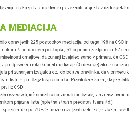
ljevanju in okrepitvi z mediacijo povezanih projektov na Inšpekto
A MEDIACIJA
bilo opravljenih 225 postopkov mediacije, od tega 198 na CSD in 
topkom, 9 po sodnem postopku, 51 uspešno zaključenih, 57 neu
miselnosti omejitve, da zunanji izvajalec samo v primeru, če CS
 v predpisanem roku končal mediacije (3 mesece) ali če uporabnik 
jala pri zunanjem izvajalcu oz. določitve pravilnika, da v primeru
z iste liste – predlagati spremembe Pravilnika v smeri, da je v lahk
e prvi iz CSD
ala osveščati, informirati o možnosti mediacije, več časa namenit
nikom prijazne liste (spletna stran s predstavitvami itd.)
je spremembo po ZUPJS možno uveljaviti šele, ko je vložen pred