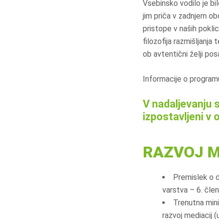
Vsebinsko vodilo je bil
jim priča v zadnjem ob
pristope v naših poklic
filozofija razmišljanja
ob avtentični želji po
Informacije o programu
V nadaljevanju s
izpostavljeni v 
RAZVOJ M
Premislek o 
varstva – 6. čle
Trenutna mini
razvoj mediacij 