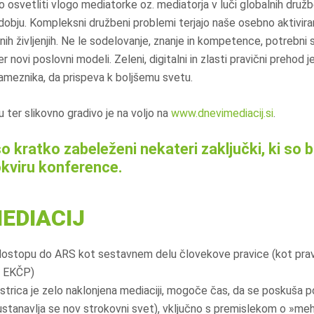
o osvetliti vlogo mediatorke oz. mediatorja v luči globalnih družb
dobju. Kompleksni družbeni problemi terjajo naše osebno aktivira
nih življenjih. Ne le sodelovanje, znanje in kompetence, potrebni 
 ter novi poslovni modeli. Zeleni, digitalni in zlasti pravični preho
sameznika, da prispeva k boljšemu svetu.
 ter slikovno gradivo je na voljo na
www.dnevimediacij.si
.
o kratko zabeleženi nekateri zaključki, ki so bi
okviru konference.
EDIACIJ
dostopu do ARS kot sestavnem delu človekove pravice (kot pra
n EKČP)
strica je zelo naklonjena mediaciji, mogoče čas, da se poskuša 
(ustanavlja se nov strokovni svet), vključno s premislekom o »meh