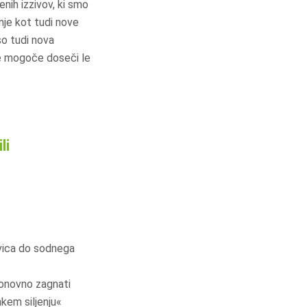
enih izzivov, ki smo
nje kot tudi nove
so tudi nova
d je mogoče doseči le
li
vica do sodnega
ponovno zagnati
kem siljenju«