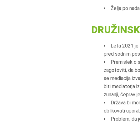
Želja po nada
DRUŽINSK
Leta 2021 je 
pred sodnim pos
Premislek o s
zagotoviti, da bo
se mediacija izva
biti mediatorja i
zunanji, čeprav j
Država bi mor
oblikovati uporab
Problem, da 