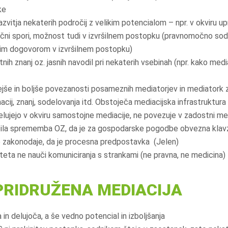
ke
zvitja nekaterih področij z velikim potencialom – npr. v okviru u
avčni spori, možnost tudi v izvršilnem postopku (pravnomočno s
vim dogovorom v izvršilnem postopku)
nih znanj oz. jasnih navodil pri nekaterih vsebinah (npr. kako me
ejše in boljše povezanosti posameznih mediatorjev in mediator
acij, znanj, sodelovanja itd. Obstoječa mediacijska infrastruktura
delujejo v okviru samostojne mediacije, ne povezuje v zadostni mer
bila sprememba OZ, da je za gospodarske pogodbe obvezna klavz
 zakonodaje, da je procesna predpostavka (Jelen)
eta ne nauči komuniciranja s strankami (ne pravna, ne medicina)
PRIDRUŽENA MEDIACIJA
 in delujoča, a še vedno potencial in izboljšanja