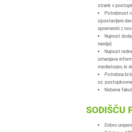
strank v postop
Potrebnost ra
izpostavljeni d
spremeniti z no
Nujnost dodat
nasilja)
Nujnost redn
izmenjave inform
mediatorjev, ki 
Potrebna bi 
oz. postopkovne
Nobena fakult
SODIŠČU 
Dobro urejena