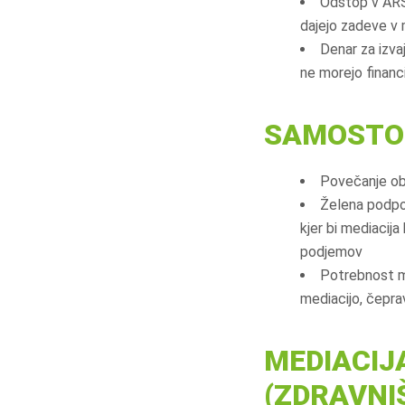
Odstop v ARS 
dajejo zadeve v 
Denar za izva
ne morejo financi
SAMOSTO
Povečanje obs
Želena podpor
kjer bi mediacija
podjemov
Potrebnost me
mediacijo, čepra
MEDIACIJ
(ZDRAVNI