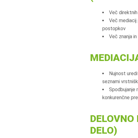
Več direktnih
Več mediacij 
postopkov
Več znanja in 
MEDIACIJ
Nujnost uredi
seznami vrstnišk
Spodbujanje ra
konkurenčne pred
DELOVNO 
DELO)