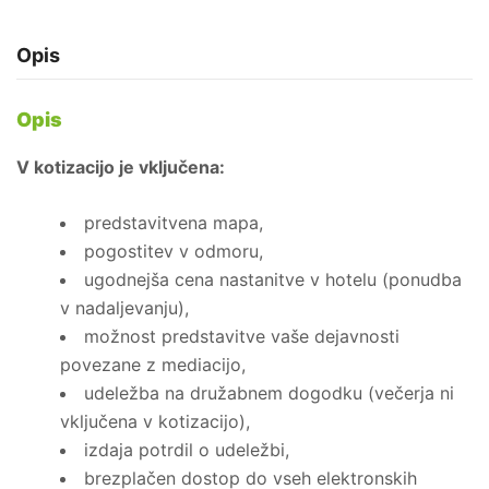
KOTIZACIJA
-
Opis
PARTNERJI
količina
Opis
V kotizacijo je vključena:
predstavitvena mapa,
pogostitev v odmoru,
ugodnejša cena nastanitve v hotelu (ponudba
v nadaljevanju),
možnost predstavitve vaše dejavnosti
povezane z mediacijo,
udeležba na družabnem dogodku (večerja ni
vključena v kotizacijo),
izdaja potrdil o udeležbi,
brezplačen dostop do vseh elektronskih